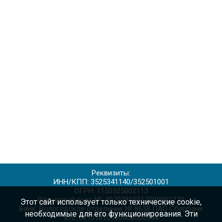
Реквизиты:
ИНН/КПП: 3525341140/352501001
ОГРН: 1153525002113
Расчетный счет №: 40702810512000001270
Этот сайт использует только технические cookie,
Банк: Вологодское отделение № 8638 ПАО Сбербанк
необходимые для его функционирования. Эти
к/с: 30101810900000000644